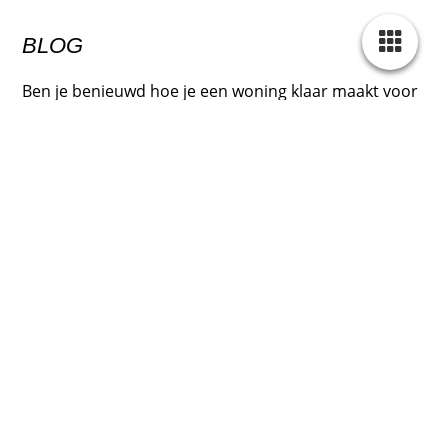
BLOG
Ben je benieuwd hoe je een woning klaar maakt voor
bezichtigingen? In deze reeks blogs geven we tips en
vertellen we waar we zoal tegen aan lopen. Onder
andere te lezen: hoe maak ik mijn woning foto en
bezichtiging klaar, Restylen van woningen Waar begin
je? Hoe maak ik mijn huis gezellig…
BLOG