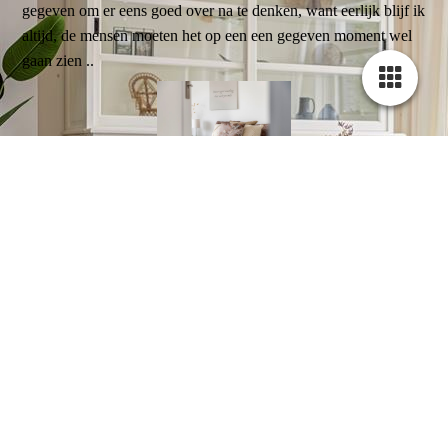
gegeven om er eens goed over na te denken, want eerlijk blijf ik
altijd, de mensen moeten het op een een gegeven moment wel
gaan zien ..
WONING WEL OF NIET INRICHTEN VOOR VERKOOP
Wat heb je het leuk gedaan, sjonge was ik eerder maar niet zo
eigenwijs geweest had ik het maar gelijk geregeld met je. Nu
ben ik extra geld en tijd kwijt doordat ik de foto’s weer
opnieuw moeten laten maken de tijd die daarover heen gaat kan
je ook als kosten zien plus je wilt op een gegeven moment je
woning gewoon verkocht hebben.
[Meer weten…]
Alies - 20:48 |
Een opmerking toevoegen