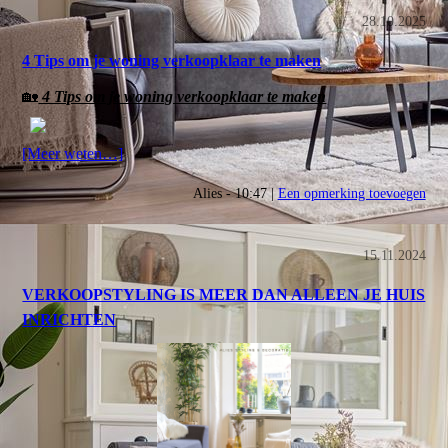
28.10.2025
4 Tips om je woning verkoopklaar te maken
🏡
4 Tips om je woning verkoopklaar te maken
[Meer weten…]
Alies - 10:47 |
Een opmerking toevoegen
15.11.2024
VERKOOPSTYLING IS MEER DAN ALLEEN JE HUIS
INRICHTEN