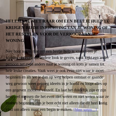
HELEMAAL NIET RAAR OM EEN BEETJE HULP TE
KRIJGEN BIJ DE INRICHTING VAN JE WONING OF
HET RESTYLEN VOOR DE VERKOOP VAN JE
WONING!
Nee hoor is niet raar om een beetje hulp te vragen om je
woning net even die andere look te geven, vaak kijkt een ander
persoon net even anders naar je woning en kom je samen tot
hele leuke creaties. Vaak weet je ook even niet waar je moet
beginnen en als we je dan op weg helpen ontstaat er gaande
weg gewoon weer genoeg ideeën in je hoofd en loopt alles op
een gegeven moment vanzelf. En laat het duidelijk zijn er zijn
heel veel mensen die het even niet weten en niet weten waar ze
moeten beginnen, dus je bent echt niet alleen die dit heel lastig
vind om alleen maar een begin te maken.
[Meer weten…]