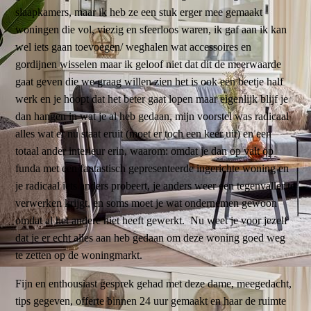
slaapkamers, maar ik heb ze een stuk erger mee gemaakt
woningen die vol, viezig en sfeerloos waren, ik gaf aan ik kan
wel iets gaan toevoegen/ weghalen wat accessoires en
gordijnen wisselen maar ik geloof niet dat dit de meerwaarde
gaat geven die we graag willen zien het is ook een beetje half
werk en je hoopt dat het beter gaat lopen maar eigenlijk blijf je
dan hangen in wat je al heb gedaan, mijn voorstel was radicaal
alles wat er nu staat eruit (moet er toch een keer uit) en een
totaal ander interieur erin, waarom: omdat je dan op valt op
funda met een fantastisch gepresenteerde ingerichte woning en
je radicaal iets anders probeert, je anders weer een tegenvaller te
verwerken krijgt, en soms moet je wat ondernemen gewoon
omdat al het andere niet heeft gewerkt. Nu weet je voor jezelf
dat je er echt alles aan heb gedaan om deze woning goed weg
te zetten op de woningmarkt.
Fijn en enthousiast gesprek gehad met deze dame, meegedacht,
tips gegeven, offerte binnen 24 uur gemaakt en haar de ruimte