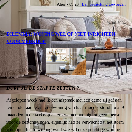
Alies - 09:28 |
Een opmerking toevoegen
04.06.2024
DILEMMA: WONING WEL OF NIET INRICHTEN
VOOR VERKOOP
DURF JIJ DE STAP TE ZETTEN ?
Afgelopen week had ik een afspraak met een dame zij gaf aan
ten einde raad te zijn, de woning van haar moeder stond nu al 9
maanden in de verkoop en er kwamen weinig tot geen mensen
voor de bezichtigingen, eigenlijk had ze verwacht dat het storm
zou lopen bij de woning want wie wil deze prachtige woning