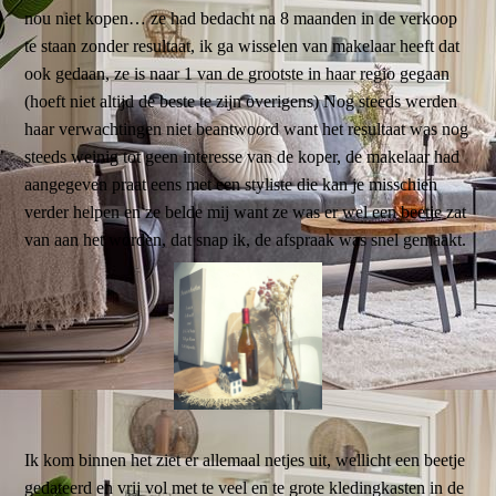
nou niet kopen… ze had bedacht na 8 maanden in de verkoop
te staan zonder resultaat, ik ga wisselen van makelaar heeft dat
ook gedaan, ze is naar 1 van de grootste in haar regio gegaan
(hoeft niet altijd de beste te zijn overigens) Nog steeds werden
haar verwachtingen niet beantwoord want het resultaat was nog
steeds weinig tot geen interesse van de koper, de makelaar had
aangegeven praat eens met een styliste die kan je misschien
verder helpen en ze belde mij want ze was er wel een beetje zat
van aan het worden, dat snap ik, de afspraak was snel gemaakt.
Ik kom binnen het ziet er allemaal netjes uit, wellicht een beetje
gedateerd en vrij vol met te veel en te grote kledingkasten in de