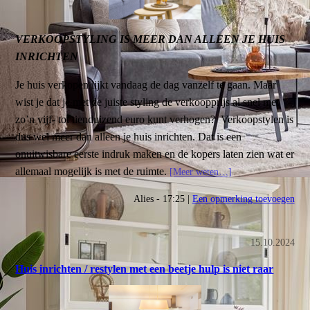
VERKOOPSTYLING IS MEER DAN ALLEEN JE HUIS
INRICHTEN
Je huis verkopen lijkt vandaag de dag vanzelf te gaan. Maar
wist je dat je met de juiste styling de verkoopprijs al snel met
zo’n vijf- tot tienduizend euro kunt verhogen? Verkoopstylen is
dus wel meer dan alleen je huis inrichten. Dat is een
onuitwisbare eerste indruk maken en de kopers laten zien wat er
allemaal mogelijk is met de ruimte.
[Meer weten…]
Alies - 17:25 |
Een opmerking toevoegen
15.10.2024
Huis inrichten / restylen met een beetje hulp is niet raar